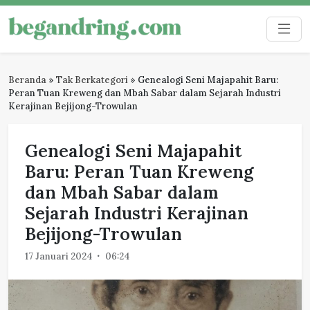
Skip
to
Begandring
Menjaga ingatan untuk masa depan
content
Beranda
»
Tak Berkategori
»
Genealogi Seni Majapahit Baru:
Peran Tuan Kreweng dan Mbah Sabar dalam Sejarah Industri
Kerajinan Bejijong-Trowulan
Genealogi Seni Majapahit
Baru: Peran Tuan Kreweng
dan Mbah Sabar dalam
Sejarah Industri Kerajinan
Bejijong-Trowulan
17 Januari 2024
06:24