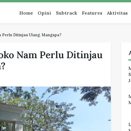
an
Home
Opini
Subtrack
Features
Aktivitas
m Perlu Ditinjau Ulang. Mangapa?
oko Nam Perlu Ditinjau
a?
M
J
M
M