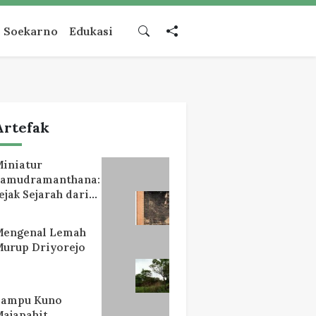
Soekarno
Edukasi
Artefak
iniatur
Samudramanthana:
ejak Sejarah dari
Lereng Mahameru
Mengenal Lemah
urup Driyorejo
Lampu Kuno
ajapahit