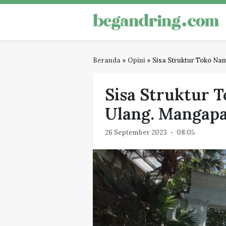
Skip
to
Begandring
Menjaga ingatan untuk masa dep
content
Beranda
»
Opini
»
Sisa Struktur Toko Na
Sisa Struktur T
Ulang. Mangap
26 September 2023
08:05