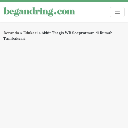
Skip
to
Begandring
Menjaga ingatan untuk masa depan
content
Beranda
»
Edukasi
»
Akhir Tragis WR Soepratman di Rumah
Tambaksari