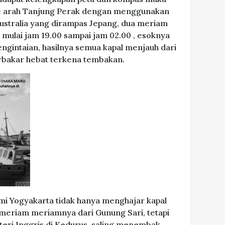
ke arah Tanjung Perak dengan menggunakan
Australia yang dirampas Jepang, dua meriam
ulai jam 19.00 sampai jam 02.00 , esoknya
ngintaian, hasilnya semua kapal menjauh dari
rbakar hebat terkena tembakan.
mi Yogyakarta tidak hanya menghajar kapal
 meriam meriamnya dari Gunung Sari, tetapi
eri Inggris di Kedurus, saling menembak