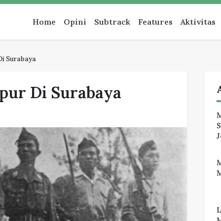
an
Home
Opini
Subtrack
Features
Aktivitas
Di Surabaya
pur Di Surabaya
M
J
M
M