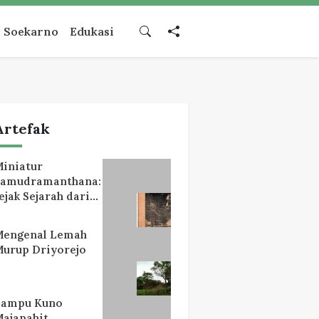
Soekarno
Edukasi
Artefak
iniatur
Samudramanthana:
ejak Sejarah dari
Lereng Mahameru
Mengenal Lemah
urup Driyorejo
Lampu Kuno
ajapahit