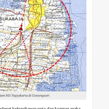
eriam MA Yogyakarta di Gunungsari
ndapat kelengkapan peta dan kompas maka