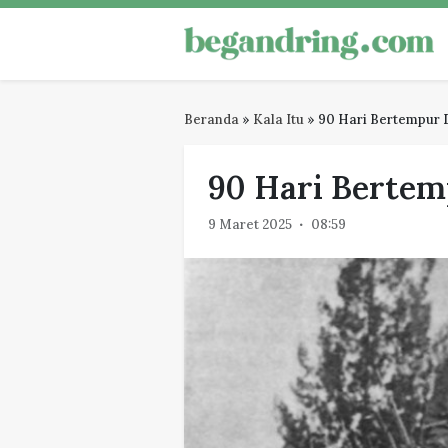
Skip
to
Begandring
Menjaga ingatan untuk masa dep
content
Beranda
»
Kala Itu
»
90 Hari Bertempur 
90 Hari Bertem
9 Maret 2025
08:59