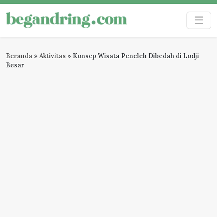
Skip
to
Begandring
Menjaga ingatan untuk masa depan
content
Beranda
»
Aktivitas
»
Konsep Wisata Peneleh Dibedah di Lodji
Besar