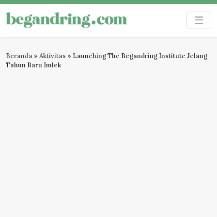
Skip
to
Begandring
Menjaga ingatan untuk masa depan
content
Beranda
»
Aktivitas
»
Launching The Begandring Institute Jelang
Tahun Baru Imlek