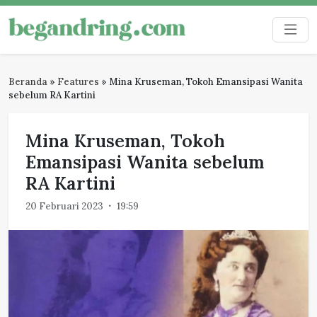
Skip
to
Begandring
Menjaga ingatan untuk masa depan
content
Beranda
»
Features
»
Mina Kruseman, Tokoh Emansipasi Wanita
sebelum RA Kartini
Mina Kruseman, Tokoh
Emansipasi Wanita sebelum
RA Kartini
20 Februari 2023
19:59