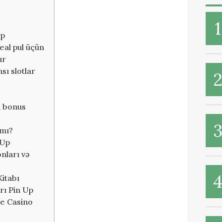
Up
real pul üçün
ur
sı slotlar
i bonus
rmı?
-Up
nları və
itabı
rı Pin Up
e Casino