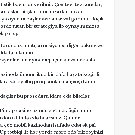
tistik bazarlar verilmir. Çox tez-tez künclər,
r, aslar, atışlar kimi bazarlar bazar
 ya oyunun başlamazdan əvvəl görünür. Kiçik
də tutan bir strategiya ilə oynayırsınızsa,
ək
pin up
.
torundakı matçların siyahısı digər bukmeker
ldə fərqlənmir.
osyonları da oynamaq üçün əlavə imkanlar
azinoda ümumilikdə bir dəfə həyata keçirilir
lara və loyallıq proqramlarına çıxışı təmin
dəçilər bu proseduru idarə edə bilərlər.
 Pin Up casino az mərc etmək üçün mobil
ardan istifadə edə bilərsiniz. Qumar
a çox mobil kazinodan istifadə edərək pul
n Up tətbiqi ilə hər yerdə mərc edə biləcəyinizi