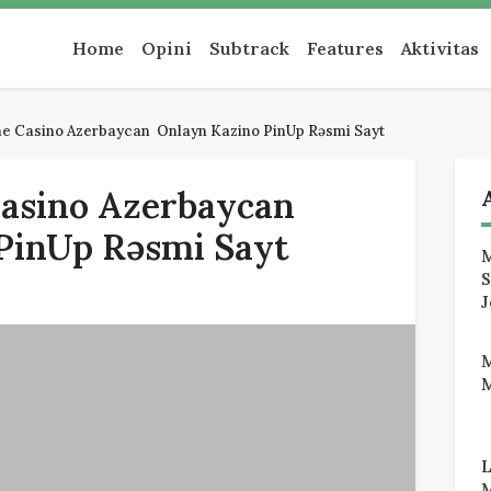
an
Home
Opini
Subtrack
Features
Aktivitas
ne Casino Azerbaycan ️ Onlayn Kazino PinUp Rəsmi Sayt
asino Azerbaycan ️
PinUp Rəsmi Sayt
M
J
M
M