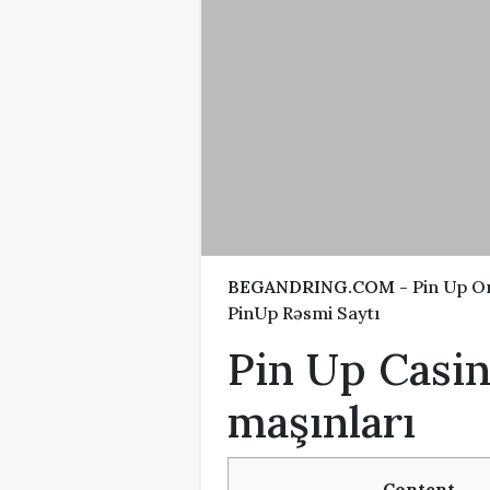
BEGANDRING.COM -
Pin Up O
PinUp Rəsmi Saytı
Pin Up Casin
maşınları
Content