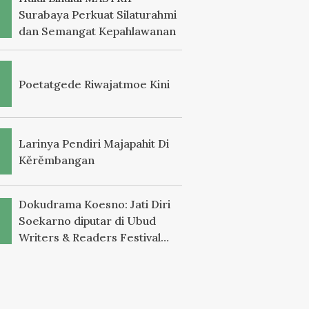
Surabaya Perkuat Silaturahmi
dan Semangat Kepahlawanan
Poetatgede Riwajatmoe Kini
Larinya Pendiri Majapahit Di
Kěrěmbangan
Dokudrama Koesno: Jati Diri
Soekarno diputar di Ubud
Writers & Readers Festival
2025