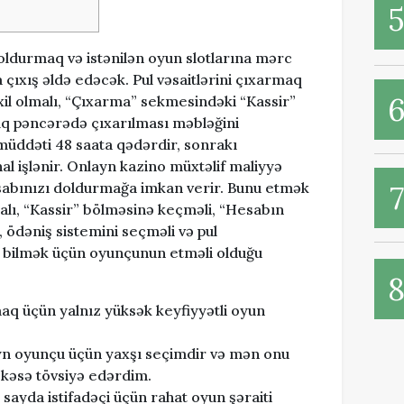
ldurmaq və istənilən oyun slotlarına mərc
çıxış əldə edəcək. Pul vəsaitlərini çıxarmaq
il olmalı, “Çıxarma” sekmesindəki “Kassir”
iq pəncərədə çıxarılması məbləğini
 müddəti 48 saata qədərdir, sonrakı
al işlənir. Onlayn kazino müxtəlif maliyyə
esabınızı doldurmağa imkan verir. Bunu etmək
alı, “Kassir” bölməsinə keçməli, “Hesabın
 ödəniş sistemini seçməli və pul
ra bilmək üçün oyunçunun etməli olduğu
q üçün yalnız yüksək keyfiyyətli oyun
n oyunçu üçün yaxşı seçimdir və mən onu
 kəsə tövsiyə edərdim.
sayda istifadəçi üçün rahat oyun şəraiti