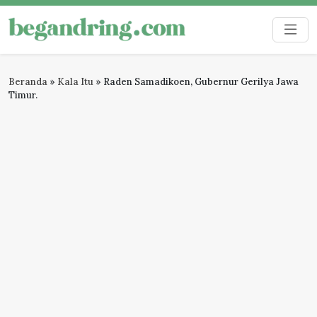
Skip
to
Begandring
Menjaga ingatan untuk masa depan
content
Beranda
»
Kala Itu
»
Raden Samadikoen, Gubernur Gerilya Jawa
Timur.