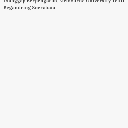
Dianggap Berpengaruh, Melbourne University Teliti
Begandring Soerabaia