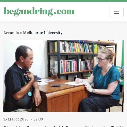
Skip
to
Begandring
Menjaga ingatan untuk masa depan
content
Beranda
»
Melbourne University
15 Maret 2023
12:09