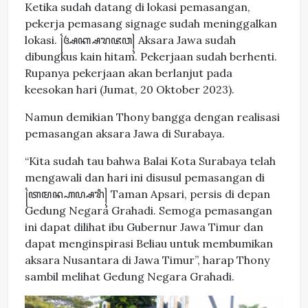
Ketika sudah datang di lokasi pemasangan,
pekerja pemasang signage sudah meninggalkan
lokasi. ꧌ꦄꦏ꧀ꦱꦫꦗꦮ꧍ Aksara Jawa sudah
dibungkus kain hitam. Pekerjaan sudah berhenti.
Rupanya pekerjaan akan berlanjut pada
keesokan hari (Jumat, 20 Oktober 2023).
Namun demikian Thony bangga dengan realisasi
pemasangan aksara Jawa di Surabaya.
“Kita sudah tau bahwa Balai Kota Surabaya telah
mengawali dan hari ini disusul pemasangan di
꧌ꦠꦩꦤ꧀ꦲꦥ꧀ꦱꦫꦶ꧍ Taman Apsari, persis di depan
Gedung Negara Grahadi. Semoga pemasangan
ini dapat dilihat ibu Gubernur Jawa Timur dan
dapat menginspirasi Beliau untuk membumikan
aksara Nusantara di Jawa Timur”, harap Thony
sambil melihat Gedung Negara Grahadi.