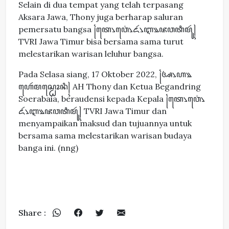
Selain di dua tempat yang telah terpasang
Aksara Jawa, Thony juga berharap saluran
pemersatu bangsa ꧌ꦠꦺ꧈ꦮ꦳ꦺ꧈ꦌꦂ꧈ꦆ꧉ꦗꦮꦠꦶꦩꦸꦂ꧍
TVRI Jawa Timur bisa bersama sama turut
melestarikan warisan leluhur bangsa.
Pada Selasa siang, 17 Oktober 2022, ꧌ꦄ꧈ꦲ꧉
ꦲꦺꦂꦩꦱ꧀ꦛꦺꦴꦤꦶ꧍ AH Thony dan Ketua Begandring
Soerabaia, beraudensi kepada Kepala ꧌ꦠꦺ꧈ꦮ꦳ꦺ꧈
ꦌꦂ꧈ꦆ꧉ꦗꦮꦠꦶꦩꦸꦂ꧍ TVRI Jawa Timur dan
menyampaikan maksud dan tujuannya untuk
bersama sama melestarikan warisan budaya
banga ini. (nng)
Share :