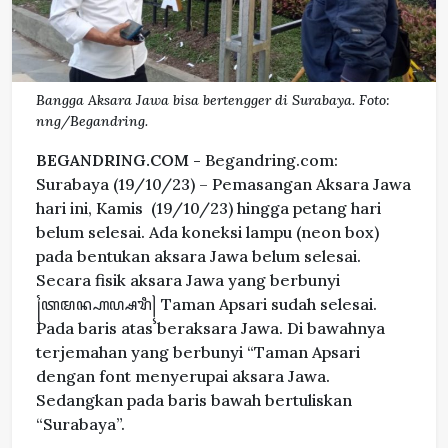
Bangga Aksara Jawa bisa bertengger di Surabaya. Foto:
nng/Begandring.
BEGANDRING.COM -
Begandring.com:
Surabaya (19/10/23) – Pemasangan Aksara Jawa
hari ini, Kamis (19/10/23) hingga petang hari
belum selesai. Ada koneksi lampu (neon box)
pada bentukan aksara Jawa belum selesai.
Secara fisik aksara Jawa yang berbunyi
꧌ꦠꦩꦤ꧀ꦲꦥ꧀ꦱꦫꦶ꧍ Taman Apsari sudah selesai.
Pada baris atas beraksara Jawa. Di bawahnya
terjemahan yang berbunyi “Taman Apsari
dengan font menyerupai aksara Jawa.
Sedangkan pada baris bawah bertuliskan
“Surabaya”.