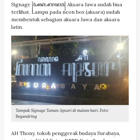
Signage ꧌ꦄꦏ꧀ꦱꦫꦗꦮ꧍ Aksara Jawa sudah bisa
terlihat. Lampu pada neon box (aksara) sudah
membentuk sebagian aksara Jawa dan aksara
latin.
Tampak Signage Taman Apsari di malam hari. Foto:
Begandring
AH Thony, tokoh penggerak budaya Surabaya,