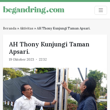
Skip
to
Begandring
Menjaga ingatan untuk masa depan
content
Beranda
»
Aktivitas
»
AH Thony Kunjungi Taman Apsari.
AH Thony Kunjungi Taman
Apsari.
19 Oktober 2023
22:32