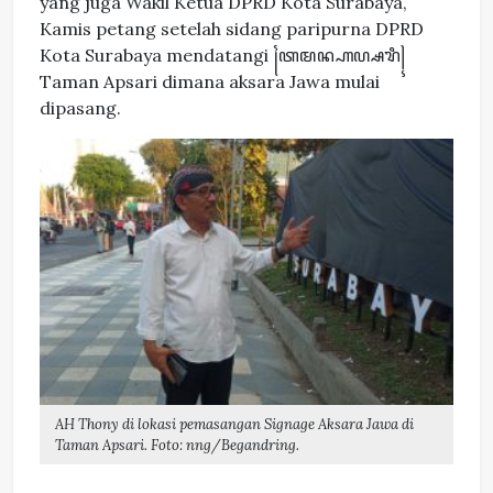
yang juga Wakil Ketua DPRD Kota Surabaya,
Kamis petang setelah sidang paripurna DPRD
Kota Surabaya mendatangi ꧌ꦠꦩꦤ꧀ꦲꦥ꧀ꦱꦫꦶ꧍
Taman Apsari dimana aksara Jawa mulai
dipasang.
AH Thony di lokasi pemasangan Signage Aksara Jawa di
Taman Apsari. Foto: nng/Begandring.