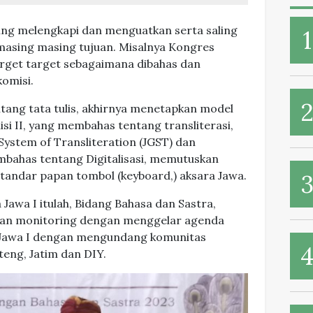
aling melengkapi dan menguatkan serta saling
asing masing tujuan. Misalnya Kongres
target target sebagaimana dibahas dan
komisi.
tang tata tulis, akhirnya menetapkan model
isi II, yang membahas tentang transliterasi,
ystem of Transliteration (JGST) dan
mbahas tentang Digitalisasi, memutuskan
standar papan tombol (keyboard,) aksara Jawa.
Jawa I itulah, Bidang Bahasa dan Sastra,
kan monitoring dengan menggelar agenda
 Jawa I dengan mengundang komunitas
ateng, Jatim dan DIY.