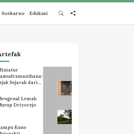
Soekarno
Edukasi
Artefak
iniatur
Samudramanthana:
ejak Sejarah dari
Lereng Mahameru
Mengenal Lemah
urup Driyorejo
Lampu Kuno
ajapahit