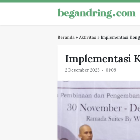
Skip
to
Begandring
Menjaga ingatan untuk masa dep
content
Beranda
»
Aktivitas
»
Implementasi Kongr
Implementasi K
2 Desember 2023
01:09