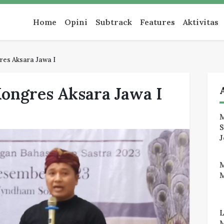
an
Home
Opini
Subtrack
Features
Aktivitas
es Aksara Jawa I
ongres Aksara Jawa I
M
J
M
M