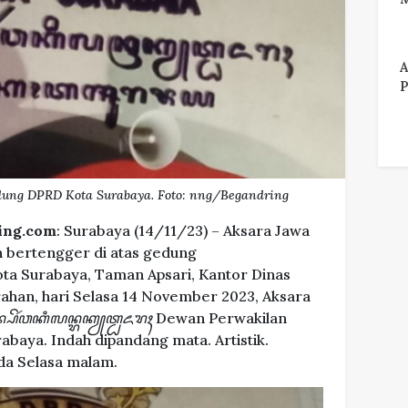
A
P
dung DPRD Kota Surabaya. Foto: nng/Begandring
ing.com
: Surabaya (14/11/23) – Aksara Jawa
h bertengger di atas gedung
ota Surabaya, Taman Apsari, Kantor Dinas
ahan, hari Selasa 14 November 2023, Aksara
ꦥꦼꦂꦮꦏꦶꦭꦤ꧀ꦫꦏꦾꦠ꧀ꦝꦌꦫꦃ
Dewan Perwakilan
baya. Indah dipandang mata. Artistik.
da Selasa malam.