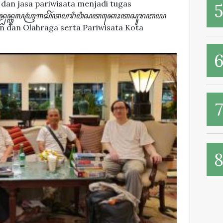
dan jasa pariwisata menjadi tugas
ꦄꦤ꧀ꦝꦤ꧀ꦎꦭꦲꦿꦒꦱꦼꦂꦠꦥꦫꦶꦮꦶꦱꦠꦏꦺꦴꦠꦱꦸꦫꦧꦪ
 dan Olahraga serta Pariwisata Kota