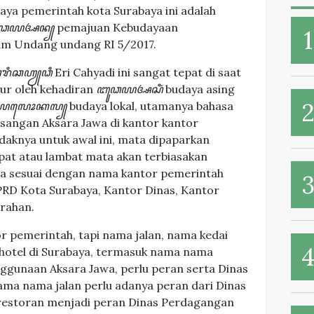
aya pemerintah kota Surabaya ini adalah
ꦼꦧꦸꦣꦪꦄꦤ꧀
pemajuan Kebudayaan
am Undang undang RI 5/2017.
ꦼꦫꦶꦕꦲꦾꦣꦶ
Eri Cahyadi ini sangat tepat di saat
ur oleh kehadiran
ꦧꦸꦣꦪꦄꦱꦶꦁ
budaya asing
ꦪꦭꦺꦴꦏꦭ꧀
budaya lokal, utamanya bahasa
sangan Aksara Jawa di kantor kantor
daknya untuk awal ini, mata dipaparkan
pat atau lambat mata akan terbiasakan
a sesuai dengan nama kantor pemerintah
DPRD Kota Surabaya, Kantor Dinas, Kantor
rahan.
r pemerintah, tapi nama jalan, nama kedai
hotel di Surabaya, termasuk nama nama
ggunaan Aksara Jawa, perlu peran serta Dinas
nama nama jalan perlu adanya peran dari Dinas
restoran menjadi peran Dinas Perdagangan