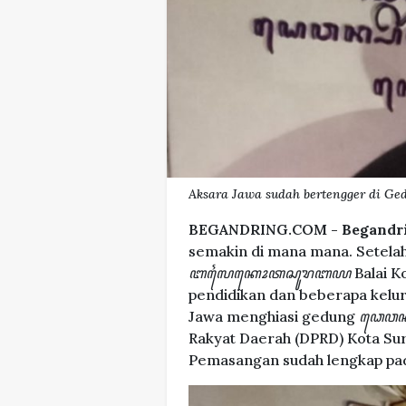
Aksara Jawa sudah bertengger di Ge
BEGANDRING.COM -
Begandr
semakin di mana mana. Setela
ꦧꦭꦻꦏꦺꦴꦠꦱꦸꦫꦧꦪ
Balai K
pendidikan dan beberapa kelur
Jawa menghiasi gedung
ꦣꦺꦮꦤ꧀
Rakyat Daerah (DPRD) Kota Sura
Pemasangan sudah lengkap pa