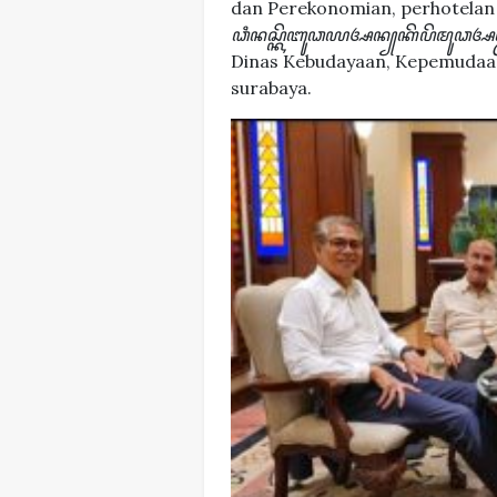
dan Perekonomian, perhotelan 
ꦣꦶꦤꦱ꧀ꦏꦼꦧꦸꦣꦪꦄꦤ꧀‌ꦏꦼꦥꦼꦩꦸꦣ
Dinas Kebudayaan, Kepemudaan
surabaya.