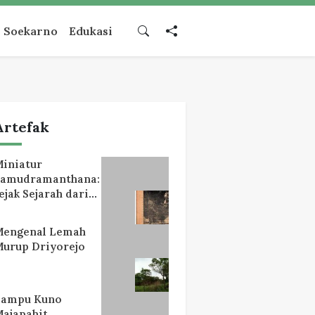
Soekarno
Edukasi
Artefak
iniatur
Samudramanthana:
ejak Sejarah dari
Lereng Mahameru
Mengenal Lemah
urup Driyorejo
Lampu Kuno
ajapahit