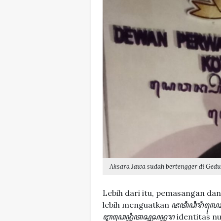
Aksara Jawa sudah bertengger di Ged
Lebih dari itu, pemasangan d
lebih menguatkan
ꦗꦠꦶꦣꦶꦫꦶꦭ
ꦆꦣꦺꦤ꧀ꦠꦶꦠꦱ꧀ꦤꦸꦱꦤ꧀ꦠꦫ
identitas nu