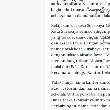
satu dari aksara Nusantara. Up
bagian dari upaya
ꦥꦼꦩꦗꦸꦮꦤ꧀ꦏ
sebagaimana diamanatkan dal
Kebijakan walikota Surabaya
ꦄ
Kota Surabaya semakin digemp
yang tidak sesuai dengan
ꦧꦸꦣ
dan aksara Jawa. Dengan pema
pemerintah kota Surabaya, seti
dengan tulisan aksara Jawa. Ce
memandang tulisan Aksara Jaw
mulai dari Balai Kota, kantor 
Kecamatan hingga Kantor Kelu
Tidak hanya nama kantor kanto
atau restoran dan nama nama 
sekolah. Untuk penyebaran pen
Dinas terkait. Misalnya untuk 
Perhubungan, nama kedai dan 