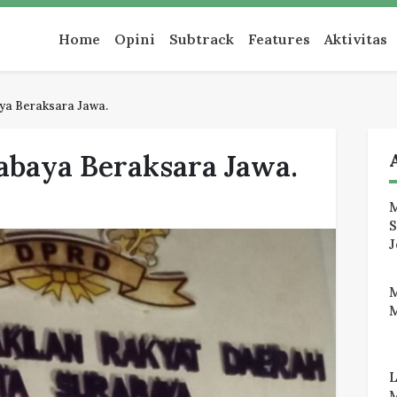
an
Home
Opini
Subtrack
Features
Aktivitas
a Beraksara Jawa.
baya Beraksara Jawa.
M
J
M
M