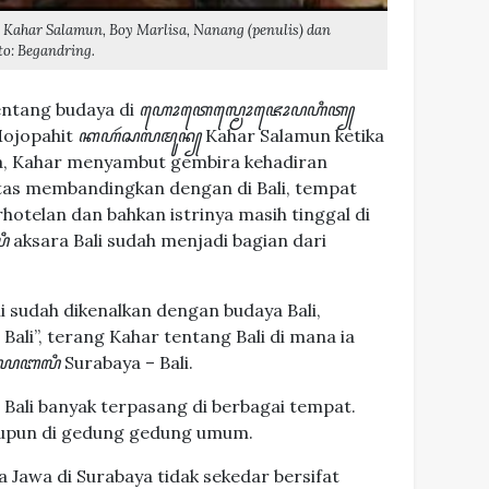
: Kahar Salamun, Boy Marlisa, Nanang (penulis) dan
to: Begandring.
entang budaya di
ꦲꦺꦴꦠꦺꦭ꧀ꦩꦺꦴꦗꦺꦴꦥꦲꦶꦠ꧀
Mojopahit
ꦏꦲꦂꦱꦭꦩꦸꦤ꧀
Kahar Salamun ketika
, Kahar menyambut gembira kehadiran
ntas membandingkan dengan di Bali, tempat
hotelan dan bahkan istrinya masih tinggal di
ꦶ
aksara Bali sudah menjadi bagian dari
.
ini sudah dikenalkan dengan budaya Bali,
 Bali”, terang Kahar tentang Bali di mana ia
ꦪꦧꦭꦶ
Surabaya – Bali.
ali banyak terpasang di berbagai tempat.
pun di gedung gedung umum.
Jawa di Surabaya tidak sekedar bersifat