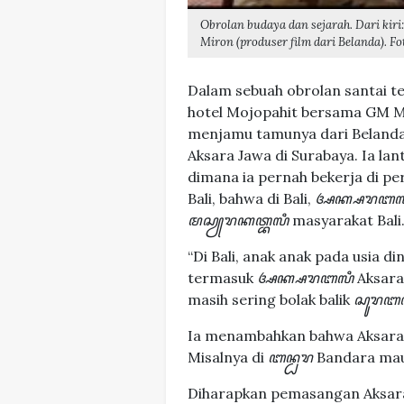
Obrolan budaya dan sejarah. Dari kiri
Miron (produser film dari Belanda). Fo
Dalam sebuah obrolan santai t
hotel Mojopahit bersama GM 
menjamu tamunya dari Belanda
Aksara Jawa di Surabaya. Ia la
dimana ia pernah bekerja di per
Bali, bahwa di Bali,
ꦄꦏ꧀ꦱꦫꦧꦭ
ꦩꦱꦾꦫꦏꦠ꧀ꦧꦭꦶ
masyarakat Bali
“Di Bali, anak anak pada usia d
termasuk
ꦄꦏ꧀ꦱꦫꦧꦭꦶ
Aksara
masih sering bolak balik
ꦱꦸꦫꦧ
Ia menambahkan bahwa Aksara B
Misalnya di
ꦧꦤ꧀ꦝꦫ
Bandara mau
Diharapkan pemasangan Aksara 