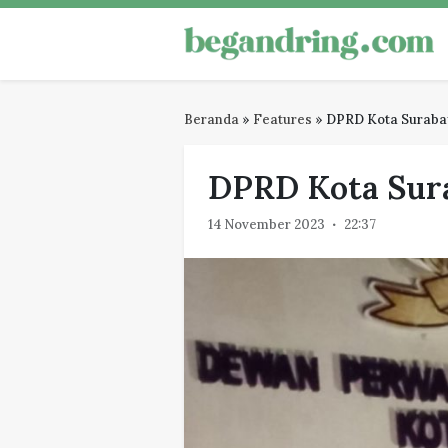
Skip
to
Begandring
Menjaga ingatan untuk masa dep
content
Beranda
»
Features
»
DPRD Kota Surabay
DPRD Kota Sura
14 November 2023
22:37