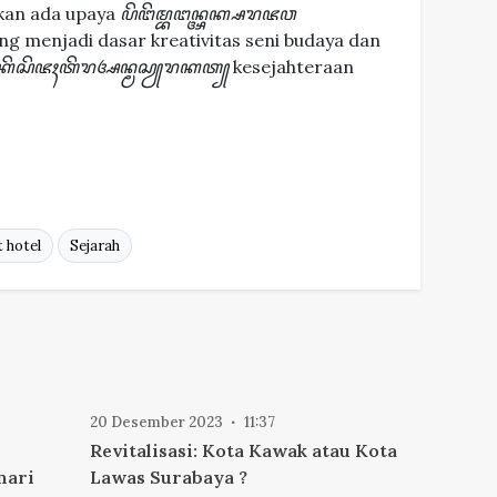
akan ada upaya
ꦥꦼꦔꦼꦩ꧀ꦧꦔꦤ꧀ꦄꦏ꧀ꦱꦫꦗꦮ
 menjadi dasar kreativitas seni budaya dan
ꦏꦼꦱꦼꦗꦃꦠꦼꦫꦄꦤ꧀ꦩꦱꦾꦫꦏꦠ꧀
kesejahteraan
 hotel
Sejarah
20 Desember 2023
11:37
Revitalisasi: Kota Kawak atau Kota
nari
Lawas Surabaya ?