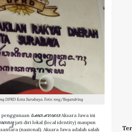
ung DPRD Kota Surabaya. Foto: nng/Begandring
an penggunaan
ꦄꦏ꧀ꦱꦫꦗꦮ
Aksara Jawa ini
ꦺꦴꦏꦭ꧀
jati diri lokal (local identity) maupun
Te
santara (nasional). Aksara Jawa adalah salah