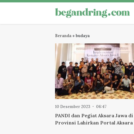
Skip
to
Begandring
Menjaga ingatan untuk masa dep
content
Beranda
»
budaya
10 Desember 2023
06:47
PANDI dan Pegiat Aksara Jawa di
Provinsi Lahirkan Portal Aksara