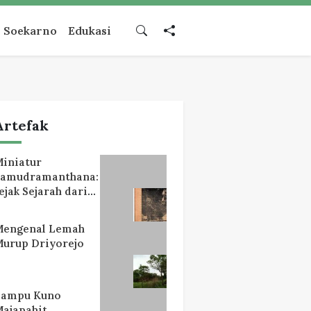
Soekarno
Edukasi
Artefak
iniatur
Samudramanthana:
ejak Sejarah dari
Lereng Mahameru
Mengenal Lemah
urup Driyorejo
Lampu Kuno
ajapahit