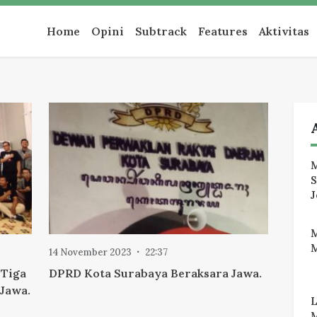
an
Home
Opini
Subtrack
Features
Aktivitas
M
J
M
14 November 2023
22:37
 Tiga
DPRD Kota Surabaya Beraksara Jawa.
 Jawa.
M