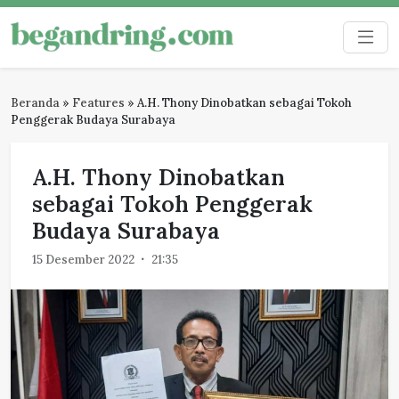
Skip
to
Begandring
Menjaga ingatan untuk masa depan
content
Beranda
»
Features
»
A.H. Thony Dinobatkan sebagai Tokoh
Penggerak Budaya Surabaya
A.H. Thony Dinobatkan
sebagai Tokoh Penggerak
Budaya Surabaya
15 Desember 2022
21:35