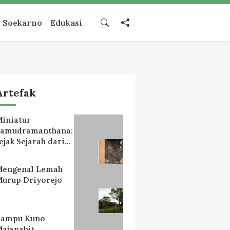
Soekarno
Edukasi
Artefak
iniatur
Samudramanthana:
ejak Sejarah dari
Lereng Mahameru
Mengenal Lemah
urup Driyorejo
Lampu Kuno
ajapahit