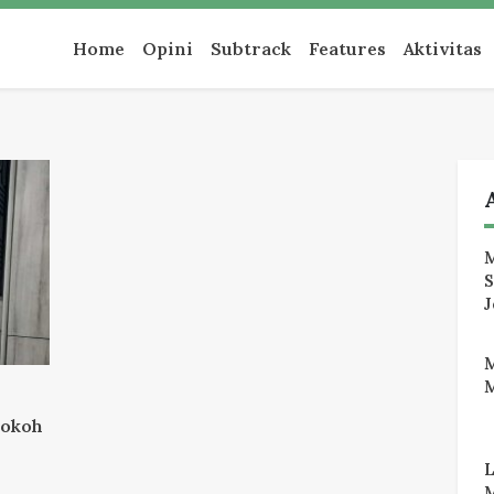
an
Home
Opini
Subtrack
Features
Aktivitas
M
J
M
Tokoh
M