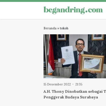
Skip
to
Begandring
Menjaga ingatan untuk masa dep
content
Beranda
»
tokoh
15 Desember 2022
21:35
A.H. Thony Dinobatkan sebagai 
Penggerak Budaya Surabaya