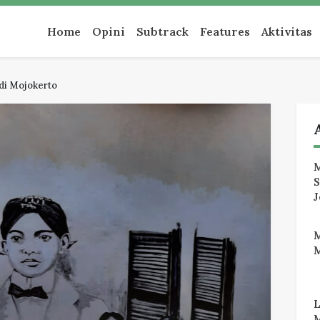
an
Home
Opini
Subtrack
Features
Aktivitas
di Mojokerto
M
J
M
M