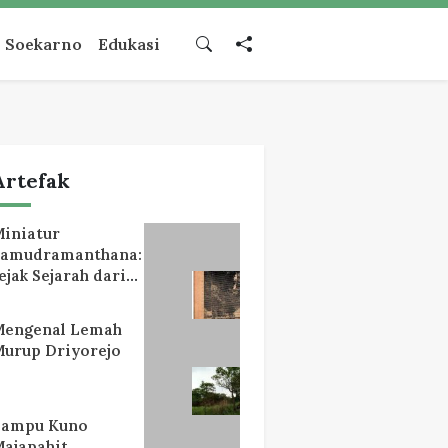
Soekarno
Edukasi
Artefak
iniatur
Samudramanthana:
ejak Sejarah dari
Lereng Mahameru
Mengenal Lemah
urup Driyorejo
Lampu Kuno
ajapahit