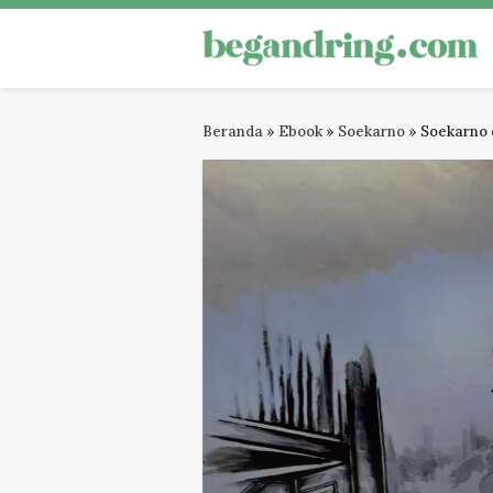
Skip
to
Begandring
Menjaga ingatan untuk masa dep
content
Beranda
»
Ebook
»
Soekarno
»
Soekarno 