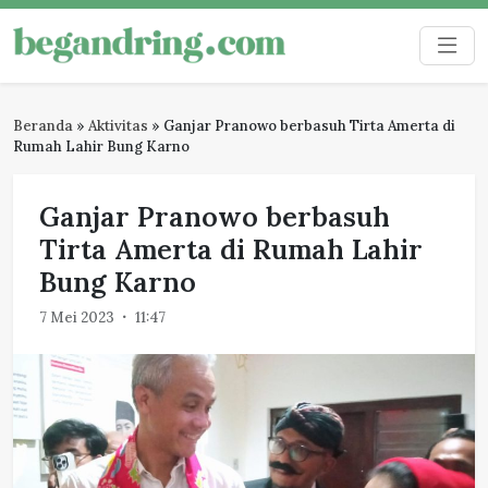
Skip
to
Begandring
Menjaga ingatan untuk masa depan
content
Beranda
»
Aktivitas
»
Ganjar Pranowo berbasuh Tirta Amerta di
Rumah Lahir Bung Karno
Ganjar Pranowo berbasuh
Tirta Amerta di Rumah Lahir
Bung Karno
7 Mei 2023
11:47