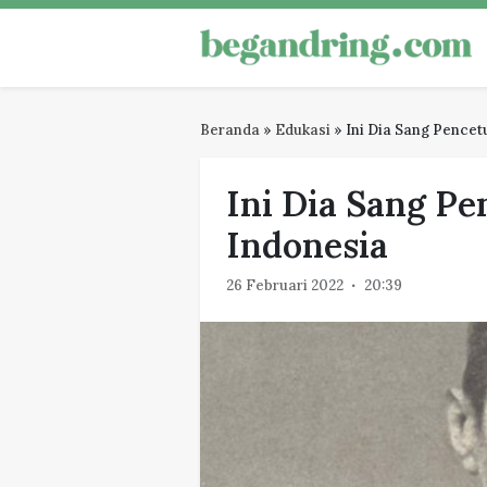
Skip
to
Begandring
Menjaga ingatan untuk masa dep
content
Beranda
»
Edukasi
»
Ini Dia Sang Pencet
Ini Dia Sang Pe
Indonesia
26 Februari 2022
20:39