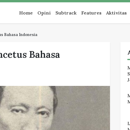
an
Home
Opini
Subtrack
Features
Aktivitas
us Bahasa Indonesia
ncetus Bahasa
M
J
M
M