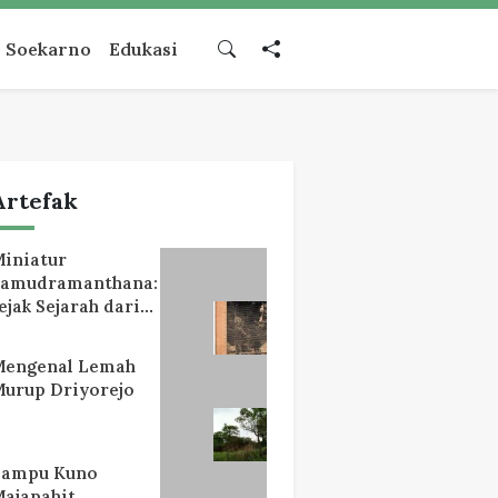
Soekarno
Edukasi
Artefak
iniatur
Samudramanthana:
ejak Sejarah dari
Lereng Mahameru
Mengenal Lemah
urup Driyorejo
Lampu Kuno
ajapahit