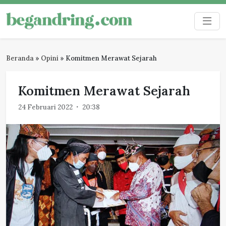
Skip
to
Begandring
Menjaga ingatan untuk masa depan
content
Beranda
»
Opini
»
Komitmen Merawat Sejarah
Komitmen Merawat Sejarah
24 Februari 2022
20:38