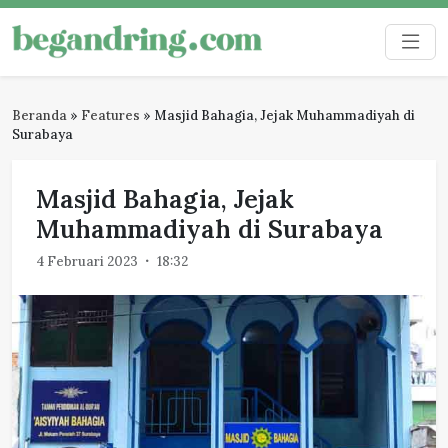
Skip
to
Begandring
Menjaga ingatan untuk masa depan
content
Beranda
»
Features
»
Masjid Bahagia, Jejak Muhammadiyah di
Surabaya
Masjid Bahagia, Jejak
Muhammadiyah di Surabaya
4 Februari 2023
18:32