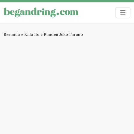
Skip
to
Begandring
Menjaga ingatan untuk masa depan
content
Beranda
»
Kala Itu
»
Punden Joko Taruno