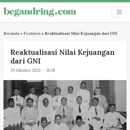
Skip
to
Begandring
Menjaga ingatan untuk masa depan
content
Beranda
»
Features
»
Reaktualisasi Nilai Kejuangan dari GNI
Reaktualisasi Nilai Kejuangan
dari GNI
29 Oktober 2022
21:38