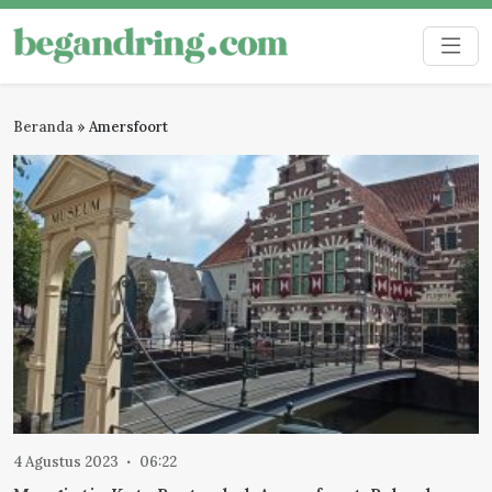
Skip
to
Begandring
Menjaga ingatan untuk masa depan
content
Beranda
»
Amersfoort
4 Agustus 2023
06:22