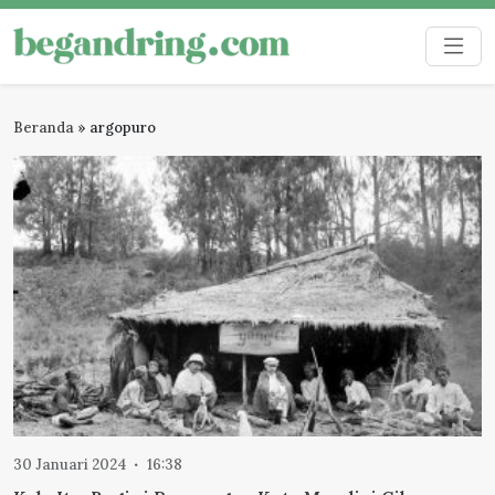
Skip
to
Begandring
Menjaga ingatan untuk masa depan
content
Beranda
»
argopuro
30 Januari 2024
16:38