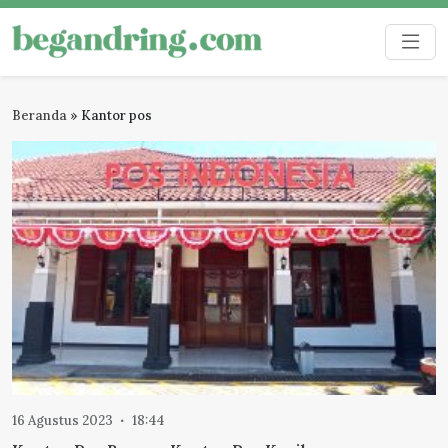
Skip
to
Begandring
Menjaga ingatan untuk masa depan
content
Beranda
»
Kantor pos
16 Agustus 2023
18:44