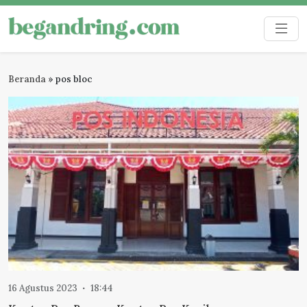
Skip
to
Begandring
Menjaga ingatan untuk masa depan
content
Beranda
»
pos bloc
16 Agustus 2023
18:44