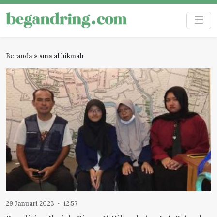
Skip
to
Begandring
Menjaga ingatan untuk masa depan
content
Beranda
»
sma al hikmah
29 Januari 2023
12:57