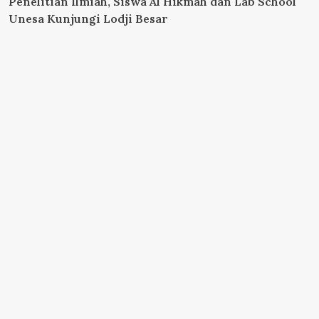
Penelitian Ilmiah, Siswa Al Hikmah dan Lab School
Unesa Kunjungi Lodji Besar