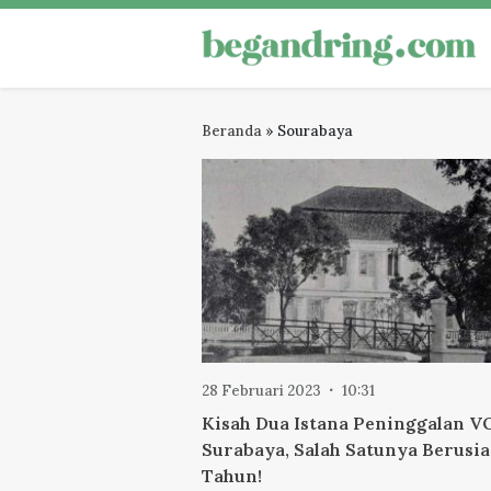
Skip
to
Begandring
Menjaga ingatan untuk masa dep
content
Beranda
»
Sourabaya
28 Februari 2023
10:31
Kisah Dua Istana Peninggalan V
Surabaya, Salah Satunya Berusia
Tahun!