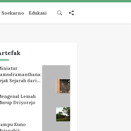
Soekarno
Edukasi
Artefak
iniatur
Samudramanthana:
ejak Sejarah dari
Lereng Mahameru
Mengenal Lemah
urup Driyorejo
Lampu Kuno
ajapahit