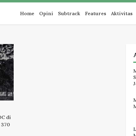
an
Home
Opini
Subtrack
Features
Aktivitas
M
J
M
OC di
 370
M