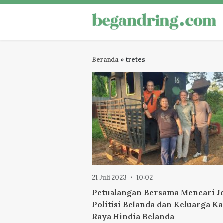
Skip
to
Begandring
Menjaga ingatan untuk masa dep
content
Beranda
»
tretes
21 Juli 2023
10:02
Petualangan Bersama Mencari Je
Politisi Belanda dan Keluarga K
Raya Hindia Belanda