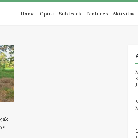
an
Home
Opini
Subtrack
Features
Aktivitas
M
J
M
jak
aya
M