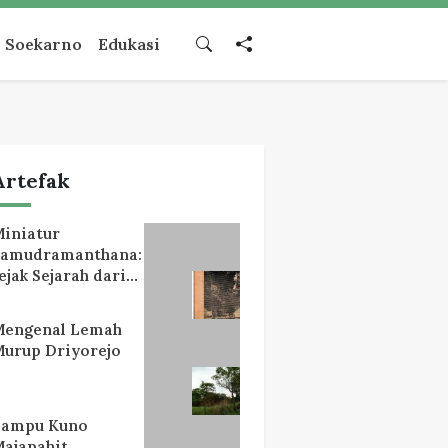
Soekarno
Edukasi
Artefak
iniatur
Samudramanthana:
ejak Sejarah dari
Lereng Mahameru
Mengenal Lemah
urup Driyorejo
Lampu Kuno
ajapahit