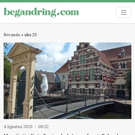
Skip
to
Begandring
Menjaga ingatan untuk masa depan
content
Beranda
»
uhs 23
4 Agustus 2023
06:22