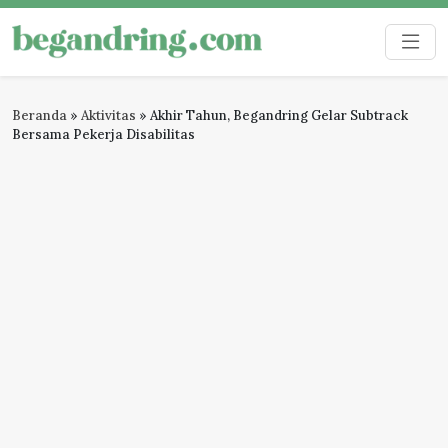
Skip
to
Begandring
Menjaga ingatan untuk masa depan
content
Beranda
»
Aktivitas
»
Akhir Tahun, Begandring Gelar Subtrack
Bersama Pekerja Disabilitas