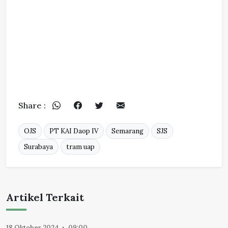
Share :
OJS
PT KAI Daop IV
Semarang
SJS
Surabaya
tram uap
Artikel Terkait
18 Oktober 2024
09:00