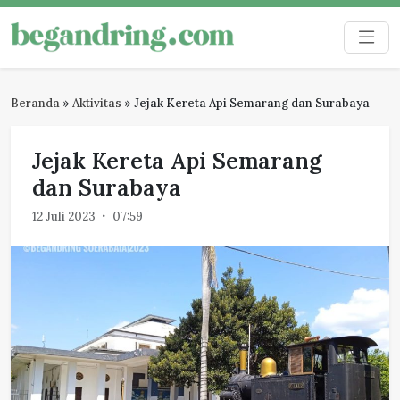
Skip
to
Begandring
Menjaga ingatan untuk masa depan
content
Beranda
»
Aktivitas
»
Jejak Kereta Api Semarang dan Surabaya
Jejak Kereta Api Semarang
dan Surabaya
12 Juli 2023
07:59