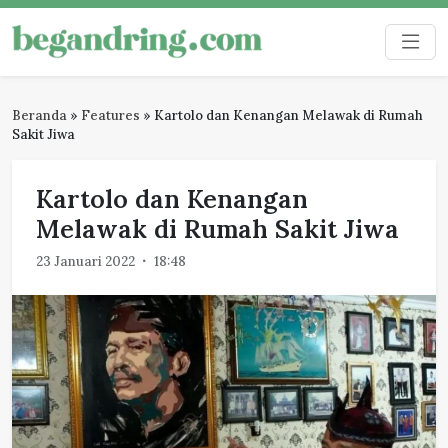
Skip
to
Begandring
Menjaga ingatan untuk masa depan
content
Beranda
»
Features
»
Kartolo dan Kenangan Melawak di Rumah
Sakit Jiwa
Kartolo dan Kenangan
Melawak di Rumah Sakit Jiwa
23 Januari 2022
18:48