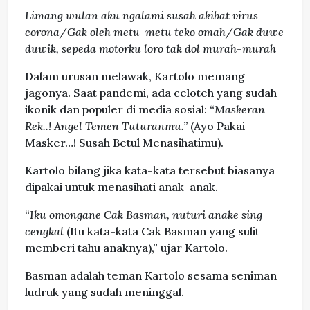
Limang wulan aku ngalami susah akibat virus
corona/
Gak oleh metu-metu teko omah/Gak duwe
duwik, sepeda motorku loro tak dol murah-murah
Dalam urusan melawak, Kartolo memang
jagonya. Saat pandemi, ada celoteh yang sudah
ikonik dan populer di media sosial: “
Maskeran
Rek..! Angel Temen Tuturanmu.”
(Ayo Pakai
Masker…! Susah Betul Menasihatimu).
Kartolo bilang jika kata-kata tersebut biasanya
dipakai untuk menasihati anak-anak.
“
Iku omongane Cak Basman, nuturi anake sing
cengkal
(Itu kata-kata Cak Basman yang sulit
memberi tahu anaknya),” ujar Kartolo.
Basman adalah teman Kartolo sesama seniman
ludruk yang sudah meninggal.