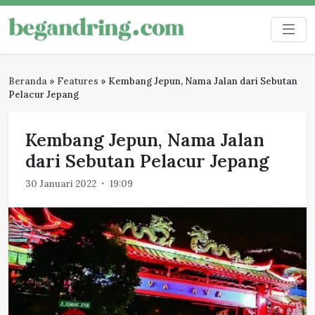
Skip
to
Begandring
Menjaga ingatan untuk masa depan
content
Beranda
»
Features
»
Kembang Jepun, Nama Jalan dari Sebutan
Pelacur Jepang
Kembang Jepun, Nama Jalan
dari Sebutan Pelacur Jepang
30 Januari 2022
19:09