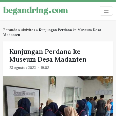
Skip
to
Begandring
Menjaga ingatan untuk masa depan
content
Beranda
»
Aktivitas
»
Kunjungan Perdana ke Museum Desa
Madanten
Kunjungan Perdana ke
Museum Desa Madanten
23 Agustus 2022
19:02