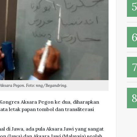
 Aksara Pegon. Foto: nng/Begandring.
n Kongres Aksara Pegon ke dua, diharapkan
ata letak papan tombol dan transliterasi
al di Jawa, ada pula Aksara Jawi yang sangat
gon (Jawa) dan Aksara Jawi (Malaysia) seolah