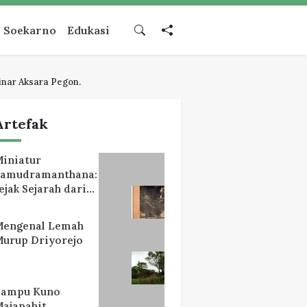
Soekarno
Edukasi
inar Aksara Pegon.
Artefak
iniatur
Samudramanthana:
ejak Sejarah dari
Lereng Mahameru
Mengenal Lemah
urup Driyorejo
Lampu Kuno
ajapahit