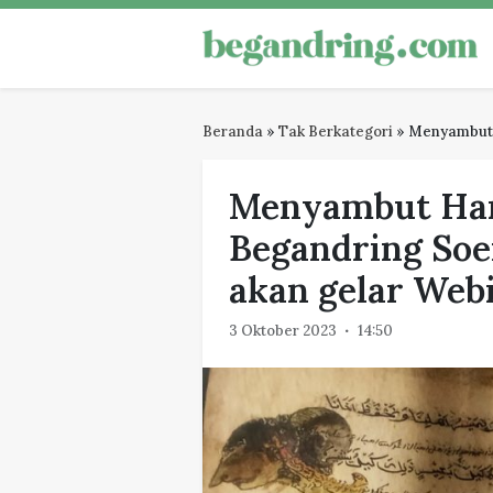
Skip
to
Begandring
Menjaga ingatan untuk masa dep
content
Beranda
»
Tak Berkategori
»
Menyambut H
Menyambut Hari
Begandring Soe
akan gelar Web
3 Oktober 2023
14:50