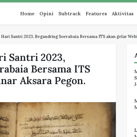
an
Home
Opini
Subtrack
Features
Aktivitas
ari Santri 2023, Begandring Soerabaia Bersama ITS akan gelar Web
 Santri 2023,
rabaia Bersama ITS
M
inar Aksara Pegon.
J
M
M