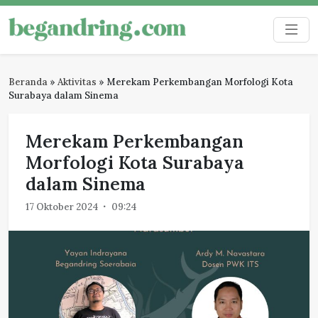
Skip
to
Begandring
Menjaga ingatan untuk masa depan
content
Beranda
»
Aktivitas
»
Merekam Perkembangan Morfologi Kota
Surabaya dalam Sinema
Merekam Perkembangan
Morfologi Kota Surabaya
dalam Sinema
17 Oktober 2024
09:24