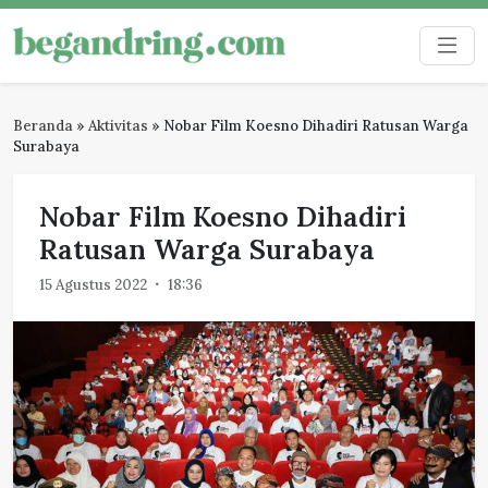
Skip
to
Begandring
Menjaga ingatan untuk masa depan
content
Beranda
»
Aktivitas
»
Nobar Film Koesno Dihadiri Ratusan Warga
Surabaya
Nobar Film Koesno Dihadiri
Ratusan Warga Surabaya
15 Agustus 2022
18:36