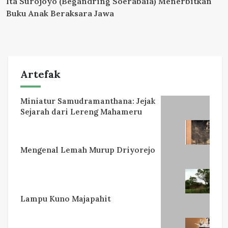
Ita Surojoyo (Begandring Soerabaia) Menerbitkan
Buku Anak Beraksara Jawa
Artefak
Miniatur Samudramanthana: Jejak
Sejarah dari Lereng Mahameru
Mengenal Lemah Murup Driyorejo
Lampu Kuno Majapahit