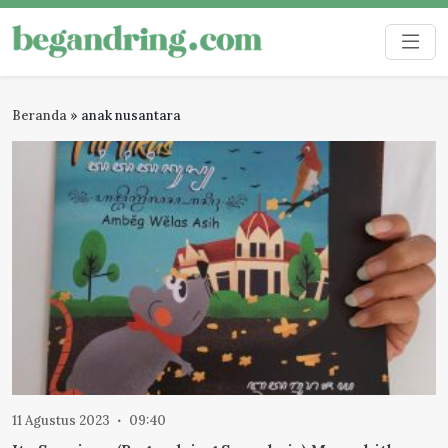
Skip
to
Begandring
Menjaga ingatan untuk masa depan
content
Beranda
»
anak nusantara
11 Agustus 2023
09:40