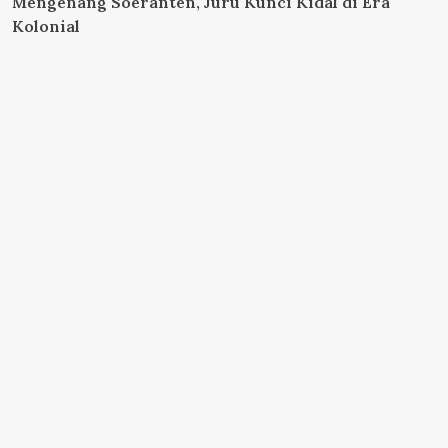
Mengenang Soeranten, Juru Kunci Kidal di Era
Kolonial