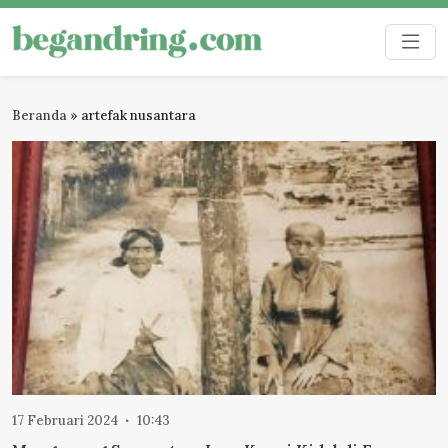
Skip
to
Begandring
Menjaga ingatan untuk masa depan
content
Beranda
»
artefak nusantara
17 Februari 2024
10:43