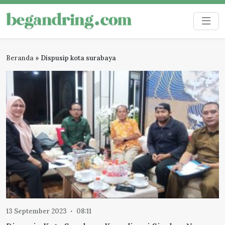
Skip
to
Begandring
Menjaga ingatan untuk masa depan
content
Beranda
»
Dispusip kota surabaya
13 September 2023
08:11