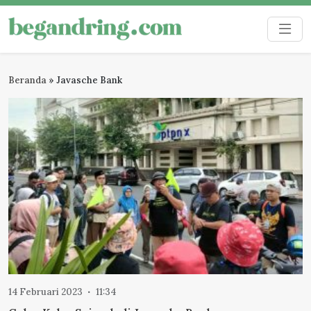
Skip
to
Begandring
Menjaga ingatan untuk masa depan
content
Beranda
»
Javasche Bank
14 Februari 2023
11:34