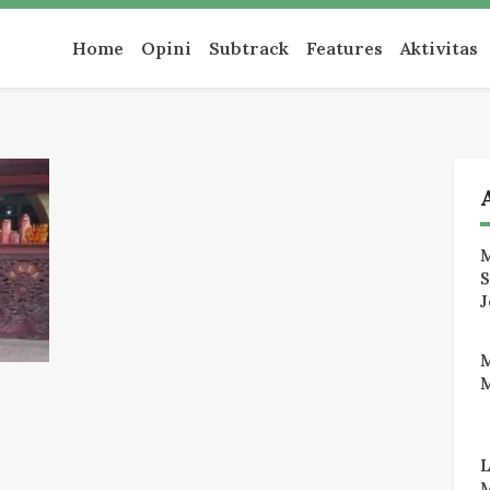
an
Home
Opini
Subtrack
Features
Aktivitas
M
J
M
M