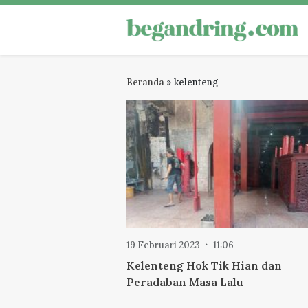
Skip
to
Begandring
Menjaga ingatan untuk masa dep
content
Beranda
»
kelenteng
19 Februari 2023
11:06
Kelenteng Hok Tik Hian dan
Peradaban Masa Lalu