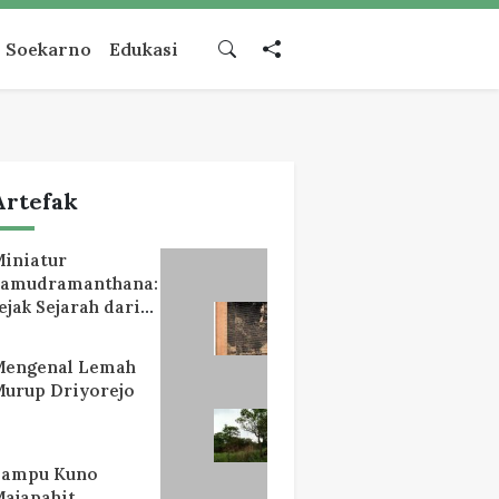
Soekarno
Edukasi
Artefak
iniatur
Samudramanthana:
ejak Sejarah dari
Lereng Mahameru
Mengenal Lemah
urup Driyorejo
Lampu Kuno
ajapahit