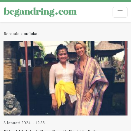
Skip
to
Begandring
Menjaga ingatan untuk masa depan
content
Beranda
»
melukat
5 Januari 2024
12:58