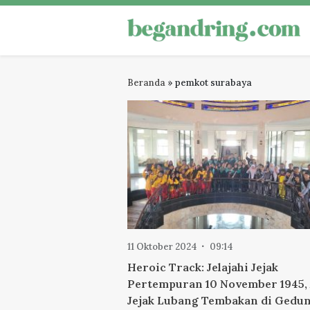
Skip
to
Begandring
Menjaga ingatan untuk masa dep
content
Beranda
»
pemkot surabaya
11 Oktober 2024
09:14
Heroic Track: Jelajahi Jejak
Pertempuran 10 November 1945,
Jejak Lubang Tembakan di Gedu