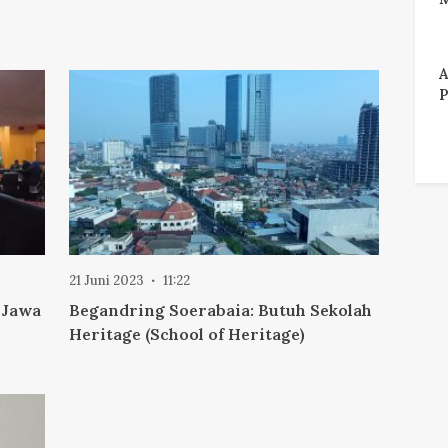
A
P
21 Juni 2023
11:22
 Jawa
Begandring Soerabaia: Butuh Sekolah
Heritage (School of Heritage)