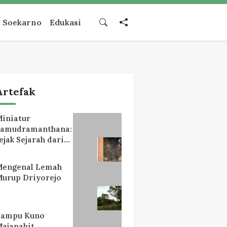
Soekarno
Edukasi
Artefak
iniatur
Samudramanthana:
ejak Sejarah dari
Lereng Mahameru
Mengenal Lemah
urup Driyorejo
Lampu Kuno
ajapahit