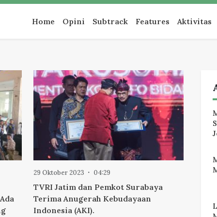
an
Home
Opini
Subtrack
Features
Aktivitas
M
J
M
29 Oktober 2023
04:29
TVRI Jatim dan Pemkot Surabaya
 Ada
Terima Anugerah Kebudayaan
ng
Indonesia (AKI).
M