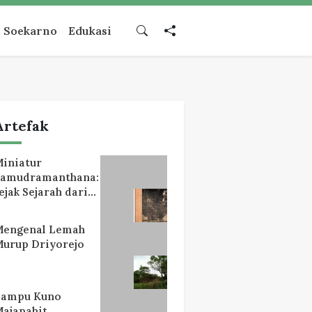
Soekarno
Edukasi
Artefak
iniatur
Samudramanthana:
ejak Sejarah dari
Lereng Mahameru
Mengenal Lemah
urup Driyorejo
Lampu Kuno
ajapahit