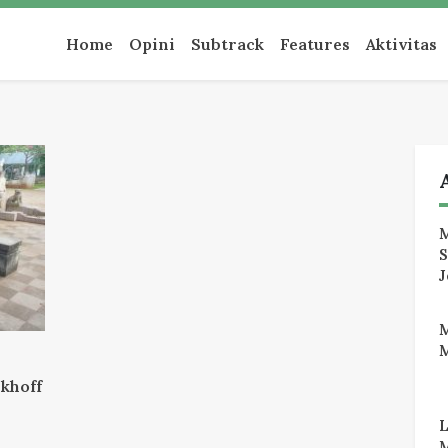
an
Home
Opini
Subtrack
Features
Aktivitas
M
J
M
khoff
M