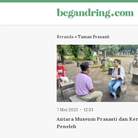
Skip
to
Begandring
Menjaga ingatan untuk masa dep
content
Beranda
»
Taman Prasasti
7 Mei 2023
12:33
Antara Museum Prasasti dan Ker
Peneleh