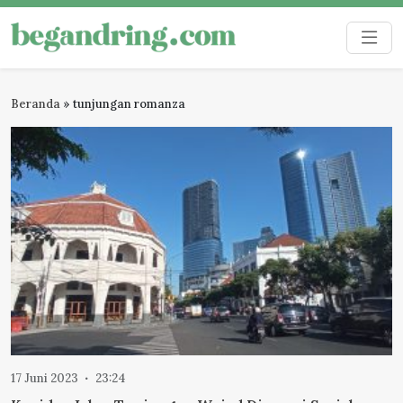
Skip
to
Begandring
Menjaga ingatan untuk masa depan
content
Beranda
»
tunjungan romanza
17 Juni 2023
23:24