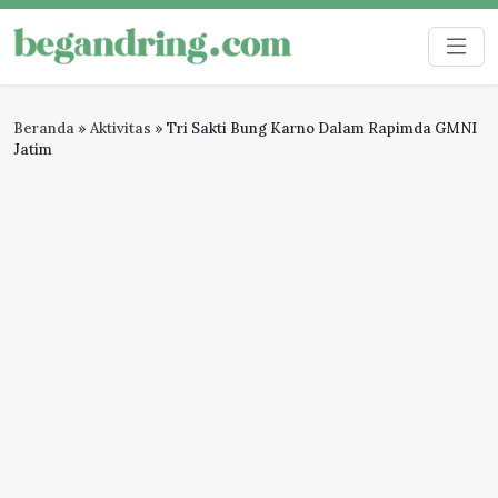
Skip
to
Begandring
Menjaga ingatan untuk masa depan
content
Beranda
»
Aktivitas
»
Tri Sakti Bung Karno Dalam Rapimda GMNI
Jatim