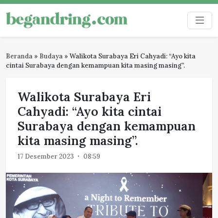
Skip
to
Begandring
Menjaga ingatan untuk masa depan
content
Beranda
»
Budaya
»
Walikota Surabaya Eri Cahyadi: “Ayo kita
cintai Surabaya dengan kemampuan kita masing masing”.
Walikota Surabaya Eri
Cahyadi: “Ayo kita cintai
Surabaya dengan kemampuan
kita masing masing”.
17 Desember 2023
08:59