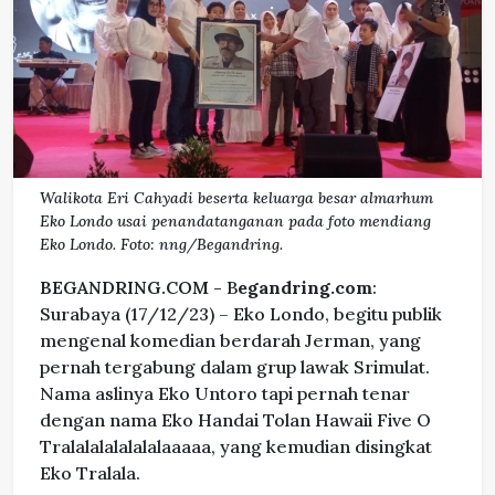
Walikota Eri Cahyadi beserta keluarga besar almarhum
Eko Londo usai penandatanganan pada foto mendiang
Eko Londo. Foto: nng/Begandring.
BEGANDRING.COM -
B
egandring.com
:
Surabaya (17/12/23) – Eko Londo, begitu publik
mengenal komedian berdarah Jerman, yang
pernah tergabung dalam grup lawak Srimulat.
Nama aslinya Eko Untoro tapi pernah tenar
dengan nama Eko Handai Tolan Hawaii Five O
Tralalalalalalalaaaaa, yang kemudian disingkat
Eko Tralala.